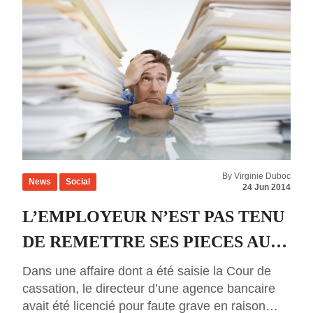
By Virginie Duboc
News
Social
24 Jun 2014
L’EMPLOYEUR N’EST PAS TENU
DE REMETTRE SES PIECES AU
SALARIE AVANT LA TENUE DE
Dans une affaire dont a été saisie la Cour de
cassation, le directeur d’une agence bancaire
L’ENTRETIEN PREALABLE
avait été licencié pour faute grave en raison