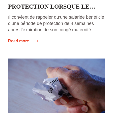
PROTECTION LORSQUE LE
CONGE MATERNITE EST SUIVI
Il convient de rappeler qu’une salariée bénéficie
d’une période de protection de 4 semaines
DE LA PRISE DE CONGES PAYES
après l’expiration de son congé maternité.
Durant cette période, le licenciement est en
Read more
principe interdit sauf en cas de faute grave non
liée à la grossesse ou d’impossibilité de
maintenir le contrat pour un motif étranger à la
grossesse […]