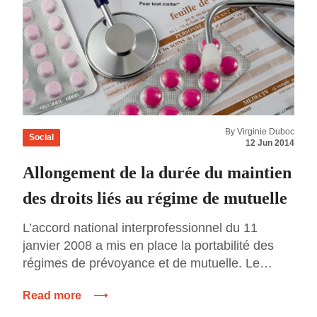
By Virginie Duboc
Social
12 Jun 2014
Allongement de la durée du maintien
des droits liés au régime de mutuelle
L’accord national interprofessionnel du 11
janvier 2008 a mis en place la portabilité des
régimes de prévoyance et de mutuelle. Le
maintien des garanties afférentes concernent
Read more
tous les salariés depuis le 15 octobre 2009. La
durée du maintien de ces garanties est, à ce