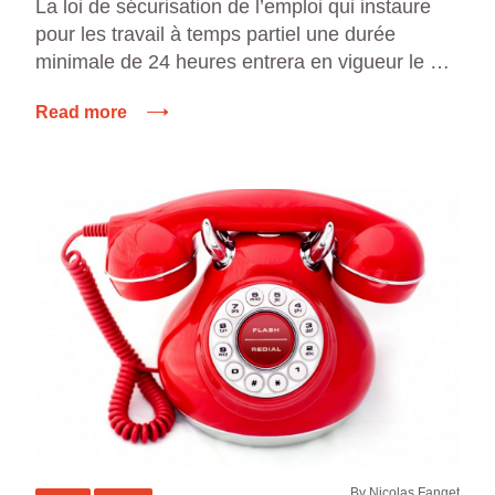
heures
La loi de sécurisation de l’emploi qui instaure
pour les travail à temps partiel une durée
minimale de 24 heures entrera en vigueur le 1er
juillet 2014. Le Gouvernement, qui a déjà
Read more
suspendu l’entrée en vigueur de cette loi,
initialement fixée au 1er janvier 2014, a
confirmé qu’il n’y aurait pas de nouveau report.
[…]
By Nicolas Fanget