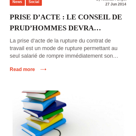
News
Social
27 Jun 2014
PRISE D’ACTE : LE CONSEIL DE
PRUD’HOMMES DEVRA
STATUER DANS LE DELAI D’1
La prise d’acte de la rupture du contrat de
travail est un mode de rupture permettant au
MOIS. UNE LOI INAPPLICABLE ?
seul salarié de rompre immédiatement son
contrat de travail en raison de manquements
Read more
graves qu’il reproche à son employeur. Le
salarié doit ensuite saisir le juge prud’homal : –
si les manquements de l’employeur sont
avérés, […]