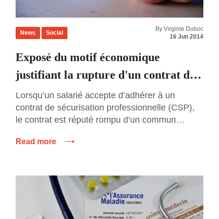
By Virginie Duboc
News
Social
16 Jun 2014
Exposé du motif économique
justifiant la rupture d'un contrat de
travail
Lorsqu’un salarié accepte d’adhérer à un
contrat de sécurisation professionnelle (CSP),
le contrat est réputé rompu d’un commun
accord. Il reste que cette rupture doit avoir
Read more
une cause économique réelle et sérieuse,
l’appréciation de cette cause ne pouvant se
faire qu’au regard des motifs énoncés par
l’employeur dans un document écrit (Cass. soc.,
[…]