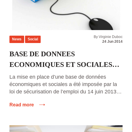
By Virginie Duboc
News
Social
24 Jun 2014
BASE DE DONNEES
ECONOMIQUES ET SOCIALES
(BADES) : QUELLES
La mise en place d’une base de données
économiques et sociales a été imposée par la
OBLIGATIONS ET QUELS
loi de sécurisation de l’emploi du 14 juin 2013,
DELAIS POUR LES
dans l’objectif d’une simplification des échanges
Read more
EMPLOYEURS ?
d’informations dans le domaine économique
entre l’employeur et les membres du comité
d’entreprise (ou, à défaut, les délégués du
personnel), les délégués syndicaux et […]