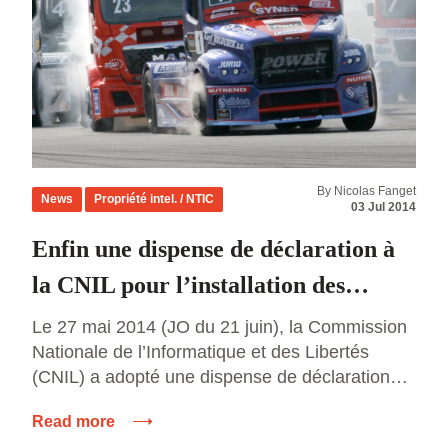
By Nicolas Fanget
News
Propriété intel. / NTIC
03 Jul 2014
Enfin une dispense de déclaration à
la CNIL pour l’installation des
tachygraphes dans les poids lourds
Le 27 mai 2014 (JO du 21 juin), la Commission
Nationale de l’Informatique et des Libertés
(CNIL) a adopté une dispense de déclaration
pour les entreprises de transport routier
Read more
soumises à l’obligation d’installer des appareils