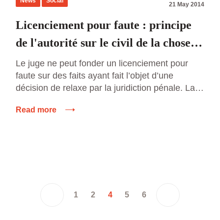
News
Social
21 May 2014
Licenciement pour faute : principe
de l'autorité sur le civil de la chose
jugée au pénal
Le juge ne peut fonder un licenciement pour
faute sur des faits ayant fait l’objet d’une
décision de relaxe par la juridiction pénale. La
directrice de centre d’une association de
Read more
gestion et d’animation sportive ayant détourné
des fonds en vue d’achats personnels est
licenciée. Par jugement devenu définitif, le
tribunal correctionnel relaxe la salariée. La […]
1
2
4
5
6