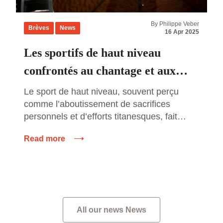
By Philippe Veber
Brèves
News
16 Apr 2025
Les sportifs de haut niveau
confrontés au chantage et aux
agressions des parieurs en ligne :
Le sport de haut niveau, souvent perçu
comme l’aboutissement de sacrifices
un fléau grandissant
personnels et d’efforts titanesques, fait
également face à des défis invisibles mais
Read more
redoutables. Parmi ces défis, une
problématique de plus en plus inquiétante
émerge : le chantage et les agressions de
la part de parieurs en ligne. Les athlètes
professionnels, pris dans le tourbillon […]
All our news News