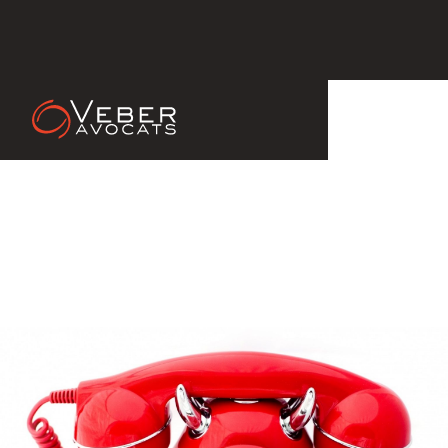
27 Jun 2014
PRISE D’ACTE : LE CONSEIL DE
PRUD’HOMMES DEVRA
STATUER DANS LE DELAI D’1
MOIS. UNE LOI INAPPLICABLE ?