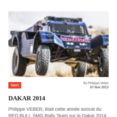
BASSONS demande logiquement réparation. A
suivre., L’affaire est évoquée dans le journal L’
EQUIPE du 13 novembre 2013
By Philippe Veber
Sport
07 Nov 2013
DAKAR 2014
Philippe VEBER, était cette année avocat du
RED BULL SMG Rally Team sur le Dakar 2014