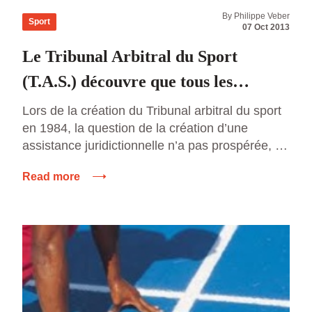
By Philippe Veber
Sport
07 Oct 2013
Le Tribunal Arbitral du Sport
(T.A.S.) découvre que tous les
sportifs ne sont pas fortunés !
Lors de la création du Tribunal arbitral du sport
en 1984, la question de la création d’une
assistance juridictionnelle n’a pas prospérée, ni
même lors du congrès de Paris. Une telle
Read more
lacune ne relève pas du hasard mais
simplement du fait que dans la logique de
l’arbitrage, l’aide juridictionnelle n’existe pas.
Chacun doit pouvoir payer, […]