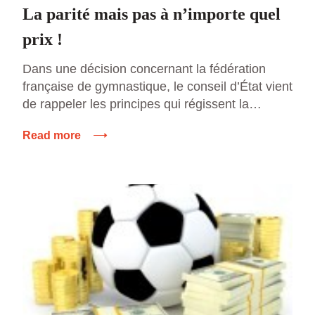
La parité mais pas à n’importe quel
prix !
Dans une décision concernant la fédération
française de gymnastique, le conseil d’État vient
de rappeler les principes qui régissent la
hiérarchie des normes juridiques. Il existe au
Read more
sein du Code du sport des dispositions
spécifiques concernant les statuts des
fédérations sportives agréées. Parmi ces
dispositions que doivent adopter
obligatoirement les fédérations sportives, le
point 2.2.2.1 […]