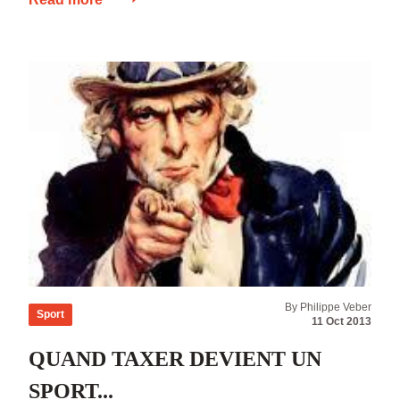
l’enseignement des sports de plein air en
France en regard notamment du droit
communautaire, il apparaît que le choix de ma
mise en place de diplômes […]
By Philippe Veber
Sport
11 Oct 2013
QUAND TAXER DEVIENT UN
SPORT...