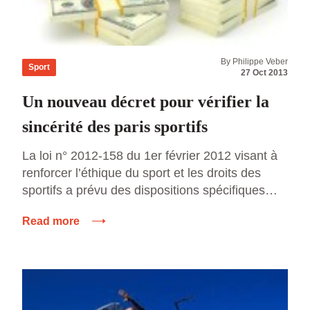
By Philippe Veber
Sport
27 Oct 2013
Un nouveau décret pour vérifier la
sincérité des paris sportifs
La loi n° 2012-158 du 1er février 2012 visant à
renforcer l’éthique du sport et les droits des
sportifs a prévu des dispositions spécifiques
contenues au sein de l’article L. 131-16 et le
Read more
nouvel article L. 131-16-1 du code du sport. Ces
articles prévoient des interdictions notamment
de parier pour les acteurs des compétitions
sportives […]