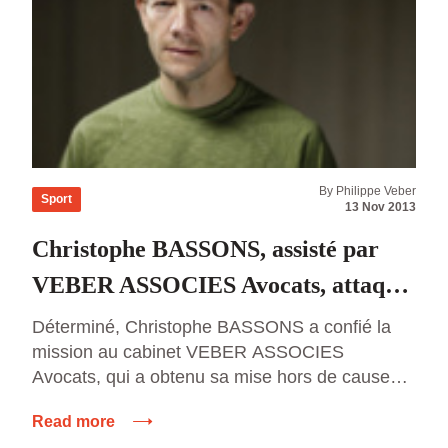
By Philippe Veber
Sport
13 Nov 2013
Christophe BASSONS, assisté par
VEBER ASSOCIES Avocats, attaque
la Fédération Française de Cyclisme
Déterminé, Christophe BASSONS a confié la
mission au cabinet VEBER ASSOCIES
Avocats, qui a obtenu sa mise hors de cause
devant l’AFLD laquelle a égratigné au passage
Read more
la FFC, de poursuivre la procédure. Christophe