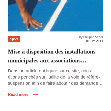
By Philippe Veber
Sport
01 Oct 2013
Mise à disposition des installations
municipales aux associations
sportives
Dans un article qui figure sur ce site, nous
étions penchés sur l’utilité de la voie de référé-
suspension afin de faire aboutir des demandes
d’utilisation des créneaux les salles sportives
Read more
municipales en début de saison sportive à la
suite d’un refus municipal. En effet, en raison
des délais, une action au fond n’a pas d’effet