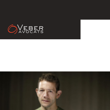
13 Nov 2013
Christophe BASSONS, assisté par
VEBER ASSOCIES Avocats, attaque
la Fédération Française de Cyclisme