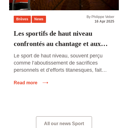
By Philippe Veber
Brèves
News
16 Apr 2025
Les sportifs de haut niveau
confrontés au chantage et aux
agressions des parieurs en ligne :
Le sport de haut niveau, souvent perçu
comme l’aboutissement de sacrifices
un fléau grandissant
personnels et d’efforts titanesques, fait
également face à des défis invisibles mais
Read more
redoutables. Parmi ces défis, une
problématique de plus en plus inquiétante
émerge : le chantage et les agressions de
la part de parieurs en ligne. Les athlètes
professionnels, pris dans le tourbillon […]
All our news Sport