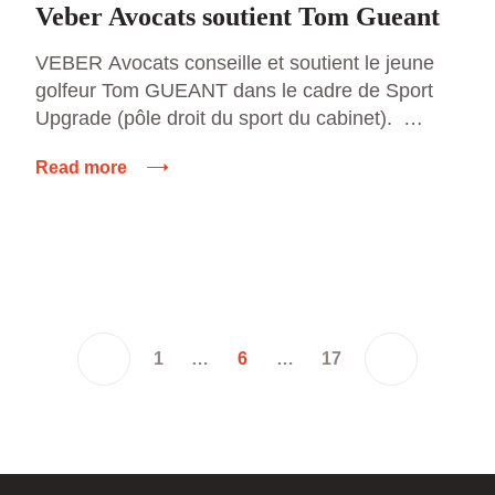
Veber Avocats soutient Tom Gueant
VEBER Avocats conseille et soutient le jeune
golfeur Tom GUEANT dans le cadre de Sport
Upgrade (pôle droit du sport du cabinet).
http://vimeo.com/thisisitagency/sportupgrade
Read more
Le palmarès de Tom Gueant est
impressionnant. Meilleur européen lors de ses 6
participations aux championnats du monde,
Tom a remporté le titre des 5 ans avant de
terminer […]
1
…
6
…
17