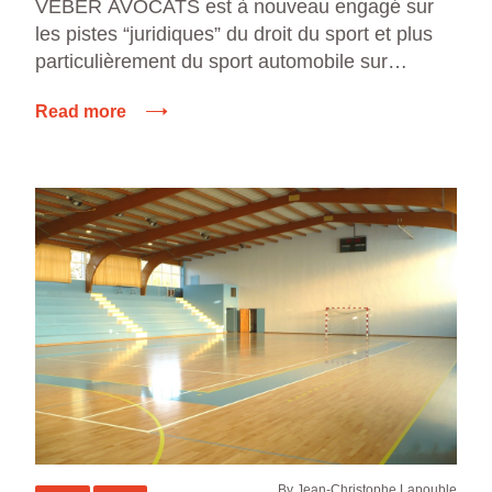
VEBER AVOCATS est à nouveau engagé sur
les pistes “juridiques” du droit du sport et plus
particulièrement du sport automobile sur
l’ensemble du DAKAR 2015. Le cabinet, par
Read more
l’intermédiaire de Philippe Veber, assistera le
team SMG et ses pilotes sur cette épreuve
internationale phare de rallye-raid. SMG
engage de nouveau 3 […]
By Jean-Christophe Lapouble