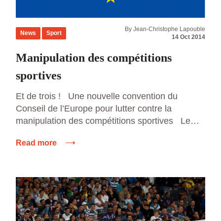
By Jean-Christophe Lapouble
News
Sport
14 Oct 2014
Manipulation des compétitions
sportives
Et de trois ! Une nouvelle convention du
Conseil de l’Europe pour lutter contre la
manipulation des compétitions sportives Le
Conseil de l’Europe, parfois abusivement
Read more
assimilé à l’Union européenne poursuit son
travail de régulation du monde sportif. Après
une première convention sur la violence dans le
sport en 1985, adoptée à la suite […]