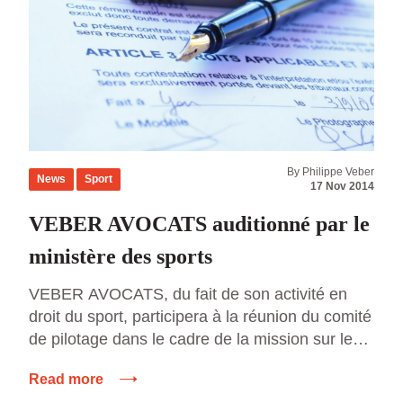
By Philippe Veber
News
Sport
17 Nov 2014
VEBER AVOCATS auditionné par le
ministère des sports
VEBER AVOCATS, du fait de son activité en
droit du sport, participera à la réunion du comité
de pilotage dans le cadre de la mission sur le
statuts des sportifs le 26 novembre 2014.
Read more
Différentes questions sur la situation juridique et