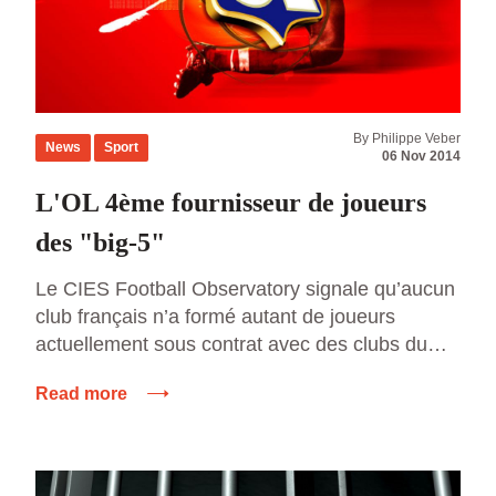
By Philippe Veber
News
Sport
06 Nov 2014
L'OL 4ème fournisseur de joueurs
des "big-5"
Le CIES Football Observatory signale qu’aucun
club français n’a formé autant de joueurs
actuellement sous contrat avec des clubs du
big-5 que l’Olympique Lyonnais. L’OL se
Read more
classe au quatrième rang européen derrière
Barcelone, Manchester United et le Real de
Madrid. Sur les 33 footballeurs formés à LYON
employés par des équipes du big-5, […]