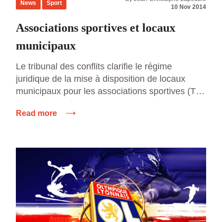
News
Sport
10 Nov 2014
Associations sportives et locaux
municipaux
Le tribunal des conflits clarifie le régime
juridique de la mise à disposition de locaux
municipaux pour les associations sportives (TC,
13 octobre 2014, SA AXA France, n°3963).
Read more
Dans une décision du 13 octobre 2014
concernant la mise à disposition par une
collectivité locale, de bâtiments à l’usage d’un
club d’aviron, le Tribunal des […]