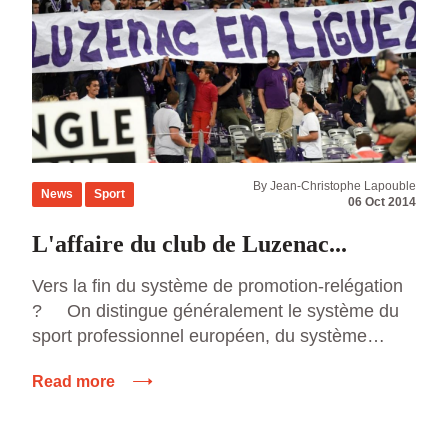
By Jean-Christophe Lapouble
News
Sport
06 Oct 2014
L'affaire du club de Luzenac...
Vers la fin du système de promotion-relégation
? On distingue généralement le système du
sport professionnel européen, du système
Nord-américain. En effet en Europe, le
Read more
système de promotion relégation permet au
moins en théorie au plus petit club après, un
excellent parcours sportif, de se retrouver en