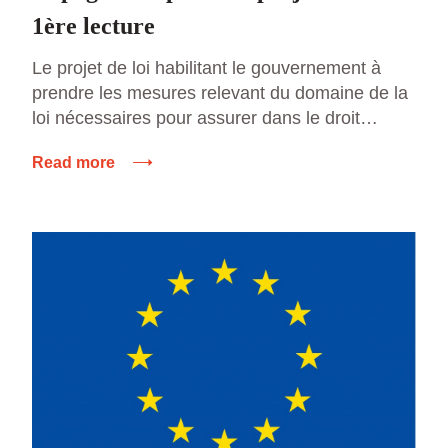
1ère lecture
Le projet de loi habilitant le gouvernement à
prendre les mesures relevant du domaine de la
loi nécessaires pour assurer dans le droit
interne le respect des principes du code
Read more
mondial antidopage, a été adopté en première
lecture par le Sénat le 14 octobre dernier. Le
gouvernement affirme que “les modifications
apportées au […]