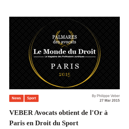
journalistes, robots chirurgiens et robots juristes
illustrent ce changement. Il n’existe aucune
raison pour que la robotique ne s’immisce pas
dans les enceintes sportives. INTRODUCTION
[…]
By Philippe Veber
News
Sport
27 Mar 2015
VEBER Avocats obtient de l'Or à
Paris en Droit du Sport