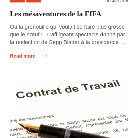
01 Jun 2015
Les mésaventures de la FIFA
Ou la grenouille qui voulait se faire plus grosse
que le bœuf ! L’affligeant spectacle donné par
la réélection de Sepp Blatter à la présidence de
la FIFA, montre une fois de plus que les
Read more
organisations sportives sont totalement
incapables de s’autoréguler. En ce sens, elles
ne sont pas moins vertueuses que les banques
[…]