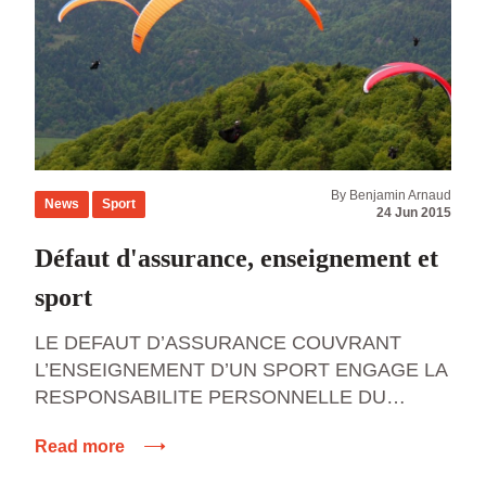
By Benjamin Arnaud
News
Sport
24 Jun 2015
Défaut d'assurance, enseignement et
sport
LE DEFAUT D’ASSURANCE COUVRANT
L’ENSEIGNEMENT D’UN SPORT ENGAGE LA
RESPONSABILITE PERSONNELLE DU
DIRIGEANT DE LA SOCIETE Une SARL
Read more
organise des stages d’initiation au parapente,
au mépris des dispositions de l’article L321-1 du