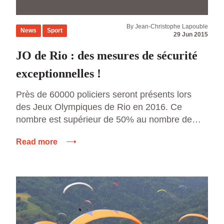
By Jean-Christophe Lapouble
News
Sport
29 Jun 2015
JO de Rio : des mesures de sécurité
exceptionnelles !
Près de 60000 policiers seront présents lors
des Jeux Olympiques de Rio en 2016. Ce
nombre est supérieur de 50% au nombre de
policiers déployés lors des Jeux Olympiques de
Read more
Londres en 2012, qui n’étaient « que » 40000.
Toutefois, il ne s’agira pas du nombre maximum
de policiers déployés qui avait été atteint à […]