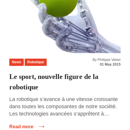
By Philippe Veber
News
Robotique
01 May 2015
Le sport, nouvelle figure de la
robotique
La robotique s’avance à une vitesse croissante
dans toutes les composantes de notre société.
Les technologies avancées s’apprêtent à
modifier l’organisation sociale dans laquelle
Read more
elles s’inscrivent. Robots traders, robots