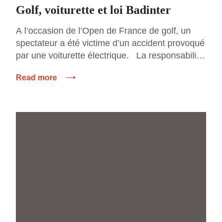
Golf, voiturette et loi Badinter
A l’occasion de l’Open de France de golf, un
spectateur a été victime d’un accident provoqué
par une voiturette électrique. La responsabilité
de la fédération paraissait difficilement
Read more
menacée dans la mesure où elle avait délégué
l’organisation. Aucune faute caractérisée n’a
été retenue à l’encontre de l’organisateur. Il
restait la voiture et la […]