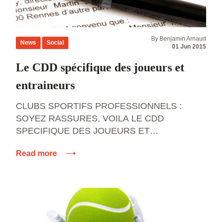
By Benjamin Arnaud
News
Social
01 Jun 2015
Le CDD spécifique des joueurs et
entraineurs
CLUBS SPORTIFS PROFESSIONNELS :
SOYEZ RASSURES, VOILA LE CDD
SPECIFIQUE DES JOUEURS ET
ENTRAINEURS ! Au lendemain d’un arrêt de
Read more
la Cour de cassation qui pourrait mettre à mal la
stabilité sociale des clubs sportifs en revenant
sur le recours au CDD d’usage pour les
entraineurs (Arrêt Padovani, 17 décembre
2014), voire les joueurs, […]