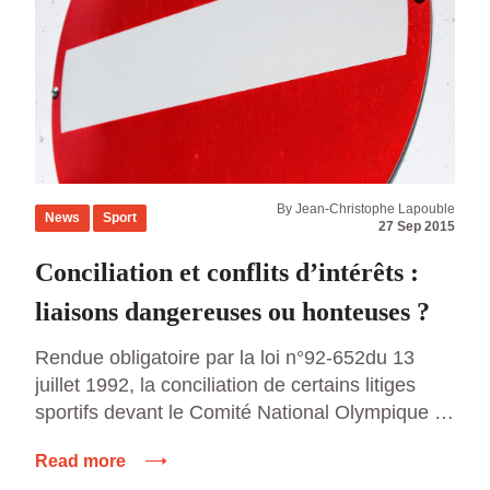
By Jean-Christophe Lapouble
News
Sport
27 Sep 2015
Conciliation et conflits d’intérêts :
liaisons dangereuses ou honteuses ?
Rendue obligatoire par la loi n°92-652du 13
juillet 1992, la conciliation de certains litiges
sportifs devant le Comité National Olympique et
Sportif Français, est maintenant codifiée à
Read more
l’article L141-4 du Code du sport : « Le Comité