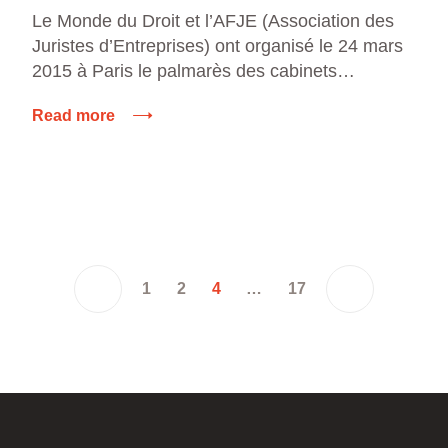
Le Monde du Droit et l’AFJE (Association des
Juristes d’Entreprises) ont organisé le 24 mars
2015 à Paris le palmarès des cabinets
d’avocats. VEBER AVOCATS a reçu le
Read more
Trophée d’Or en Droit du Sport. Ce prix est
décerné par les clients et les membres de
l’AFJE selon une méthodologie objective.
Merci aux […]
1
2
4
…
17