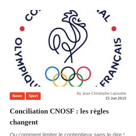
Code du sport qui impose la souscription de
garanties d’assurance couvrant sa
responsabilité civile, celle de ses préposés
salariés ou bénévoles […]
By Jean-Christophe Lapouble
News
Sport
15 Jun 2015
Conciliation CNOSF : les règles
changent
Ou comment limiter le contentieux sans le dire !