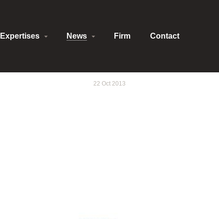
Expertises
News
Firm
Contact
22 Oct 2013
e de la Finance Rhôn
Auvergne