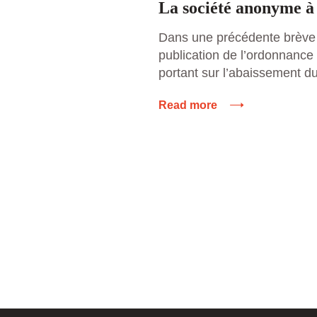
La société anonyme à 
Dans une précédente brève
publication de l’ordonnanc
portant sur l’abaissement 
d’actionnaires dans une so
Read more
cotée. Pour rappel, cette o
nombre minimum de sept à 
Pour les sociétés anonymes 
12 septembre 2015 avec se