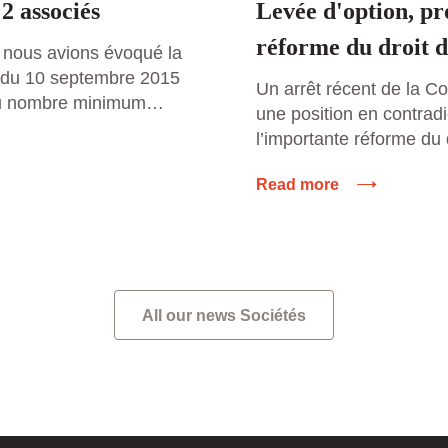
2 associés
Levée d'option, pr
réforme du droit d
 nous avions évoqué la
e du 10 septembre 2015
Un arrêt récent de la C
du nombre minimum
une position en contradi
ciété anonyme non
l’importante réforme du
rdonnance abaissait ce
effet, dans un arrêt du 
deux actionnaires.
Read more
d’appel de Paris s’est 
constituées à partir du
théorie de l’émission da
ulement […]
bénéficiaire […]
All our news Sociétés