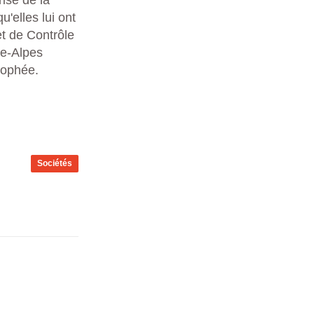
rise de la
'elles lui ont
et de Contrôle
ne-Alpes
rophée.
Sociétés