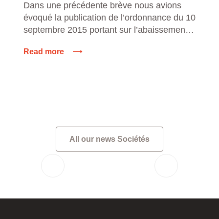
Dans une précédente brève nous avions
évoqué la publication de l’ordonnance du 10
septembre 2015 portant sur l’abaissement
du nombre minimum d’actionnaires dans
Read more
une société anonyme non cotée. Pour
rappel, cette ordonnance abaissait ce
nombre minimum de sept à deux
actionnaires. Pour les sociétés anonymes
constituées à partir du 12 septembre 2015
avec seulement […]
All our news Sociétés