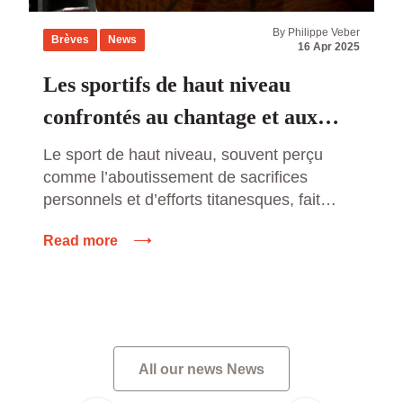
By Philippe Veber
Brèves
News
16 Apr 2025
Les sportifs de haut niveau
confrontés au chantage et aux
agressions des parieurs en ligne :
Le sport de haut niveau, souvent perçu
comme l’aboutissement de sacrifices
un fléau grandissant
personnels et d’efforts titanesques, fait
également face à des défis invisibles mais
Read more
redoutables. Parmi ces défis, une
problématique de plus en plus inquiétante
émerge : le chantage et les agressions de
la part de parieurs en ligne. Les athlètes
professionnels, pris dans le tourbillon […]
All our news News