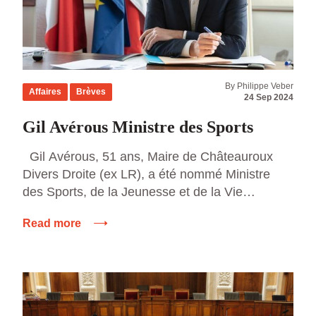
By Philippe Veber
Affaires
Brèves
24 Sep 2024
Gil Avérous Ministre des Sports
Gil Avérous, 51 ans, Maire de Châteauroux
Divers Droite (ex LR), a été nommé Ministre
des Sports, de la Jeunesse et de la Vie
associative dans le gouvernement de Michel
Read more
Barnier ce samedi 21 septembre 2024. L’élu
local est également président de la
communauté d’agglomération de Châteauroux
Métropole et président de l’association Villes de
[…]