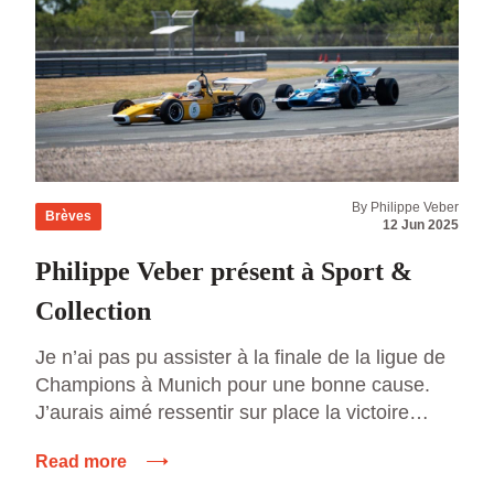
By Philippe Veber
Brèves
12 Jun 2025
Philippe Veber présent à Sport &
Collection
Je n’ai pas pu assister à la finale de la ligue de
Champions à Munich pour une bonne cause.
J’aurais aimé ressentir sur place la victoire
méritée de Marquinhos. J’étais à Sport &
Read more
Collection. Circuit du val de Vienne. 500 Ferrari