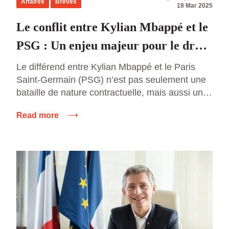
Affaires
Brèves
18 Mar 2025
Le conflit entre Kylian Mbappé et le
PSG : Un enjeu majeur pour le droit
du sport
Le différend entre Kylian Mbappé et le Paris
Saint-Germain (PSG) n’est pas seulement une
bataille de nature contractuelle, mais aussi un
tournant dans la manière dont les droits des
Read more
joueurs et des clubs sont gérés dans le football
professionnel. Cette affaire, qui oppose l’une
des plus grandes stars du sport à l’un des clubs
les […]