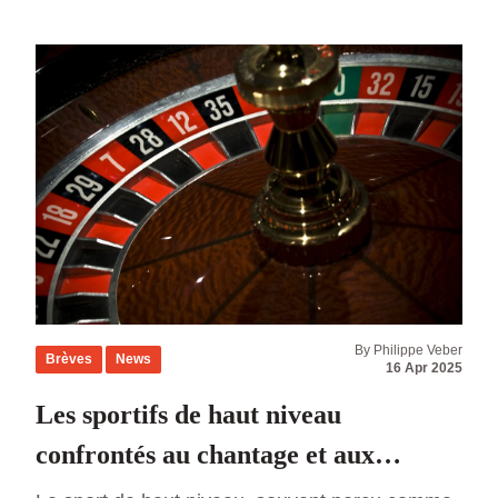
contre le cancer. J’ai eu la chance de rouler en
F3 sur le plateau […]
By Philippe Veber
Brèves
News
16 Apr 2025
Les sportifs de haut niveau
confrontés au chantage et aux
agressions des parieurs en ligne : un