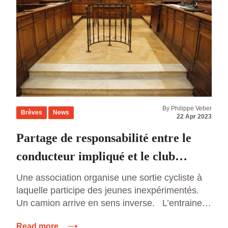
By Philippe Veber
Brèves
News
22 Apr 2023
Partage de responsabilité entre le
conducteur impliqué et le club
organisateur lors d'une sortie
Une association organise une sortie cycliste à
laquelle participe des jeunes inexpérimentés.
cycliste
Un camion arrive en sens inverse. L’entraineur
du club ne donne pas pour instruction de mettre
Read more