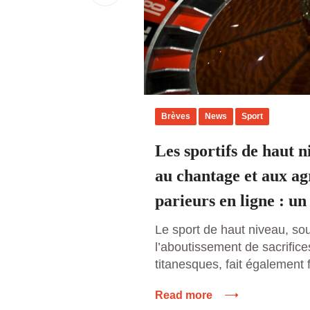
Brèves
News
Sport
Les sportifs de haut 
au chantage et aux ag
parieurs en ligne : un
Le sport de haut niveau, s
l’aboutissement de sacrifice
titanesques, fait également 
invisibles mais redoutables.
Read more
problématique de plus en pl