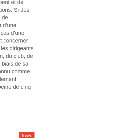
pent et de
tions. Si des
s de
e d’une
n cas d’une
nt concerner
 les dirigeants
n, du club, de
 biais de sa
reconnu comme
alement
 peine de cinq
News