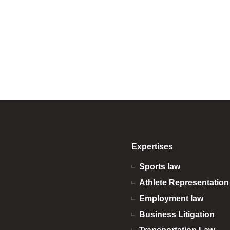
le chantage et les agression
en ligne. Les athlètes profes
tourbillon […]
Expertises
Sports law
Athlete Representatio
Employment law
Business Litigation