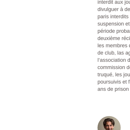
interdit aux j
divulguer à de
paris interdit
suspension et
période probat
deuxième réci
les membres de
de club, las a
l’association 
commission de
truqué, les j
poursuivis et 
ans de prison