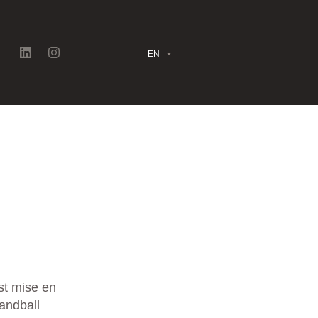
EN
 joueurs ?
st mise en
Handball