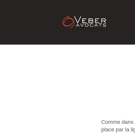
Paris spo
Comme dans to
place par la l