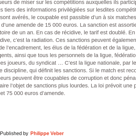
oueurs de miser sur les compétitions auxquelles ils partici
s tiers des informations privilégiées sur lesdites compéti
s sont avérés, le coupable est passible d’un à six matche
 d’une amende de 15 000 euros. La sanction est assorti
oire de un an. En cas de récidive, le tarif est doublé. E
dive, c’est la radiation. Ces sanctions peuvent égaleme
 l’encadrement, les élus de la fédération et de la ligue,
gents, ainsi que tous les personnels de la ligue, fédératio
des joueurs, du syndicat … C’est la ligue nationale, par le
 discipline, qui définit les sanctions. Si le match est 
oueurs peuvent être coupables de corruption et donc pén
faire l’objet de sanctions plus lourdes. La loi prévoit une
 et 75 000 euros d’amende.
Published by
Philippe Veber