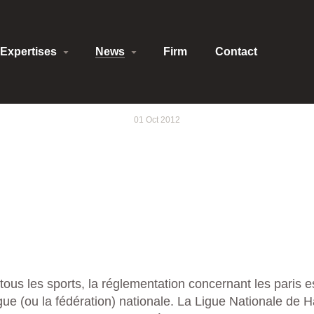
Expertises
News
Firm
Contact
01 Oct 2012
rtifs, que risquent les
us les sports, la réglementation concernant les paris e
igue (ou la fédération) nationale. La Ligue Nationale de 