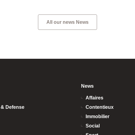
s de la part de parieurs
sionnels, pris dans le
All our news News
News
Affaires
n & Defense
Contentieux
Immobilier
Social