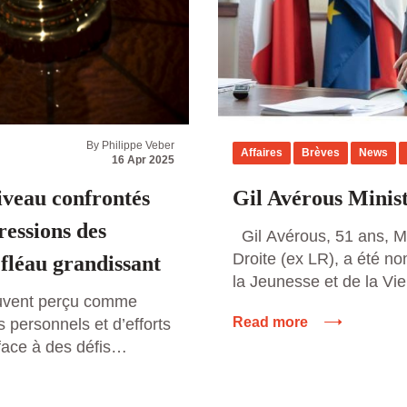
By Philippe Veber
Affaires
Brèves
News
16 Apr 2025
niveau confrontés
Gil Avérous Minist
ressions des
Gil Avérous, 51 ans, M
Droite (ex LR), a été n
 fléau grandissant
la Jeunesse et de la Vie
ouvent perçu comme
gouvernement de Michel
Read more
s personnels et d’efforts
septembre 2024. L’élu l
face à des défis
président de la commun
 Parmi ces défis, une
Châteauroux Métropole e
us inquiétante émerge :
Villes de […]