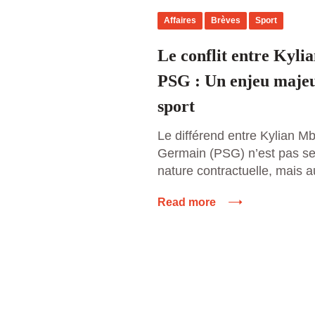
Affaires
Brèves
Sport
Le conflit entre Kyli
PSG : Un enjeu majeu
sport
Le différend entre Kylian Mb
Germain (PSG) n’est pas se
nature contractuelle, mais a
manière dont les droits des 
Read more
sont gérés dans le football 
affaire, qui oppose l’une de
sport à l’un des clubs les […