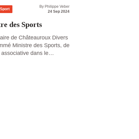
By Philippe Veber
Sport
Affaires
News
Propr
24 Sep 2024
re des Sports
Philippe Veber 
danseurs
aire de Châteauroux Divers
ommé Ministre des Sports, de
Veber Avocats souha
 associative dans le
le 1er prime de DAL
 Barnier ce samedi 21
Denitsa Ikonomova
ocal est également
Christaine Millette q
auté d’agglomération de
Read more
t président de l’association