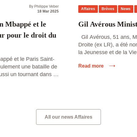
By Philippe Veber
Affaires
Brèves
News
18 Mar 2025
an Mbappé et le
Gil Avérous Minist
r pour le droit du
Gil Avérous, 51 ans, M
Droite (ex LR), a été n
la Jeunesse et de la Vie
appé et le Paris Saint-
gouvernement de Michel
Read more
ulement une bataille de
septembre 2024. L’élu l
ussi un tournant dans la
président de la commun
joueurs et des clubs
Châteauroux Métropole e
professionnel. Cette
Villes de […]
s plus grandes stars du
]
All our news Affaires