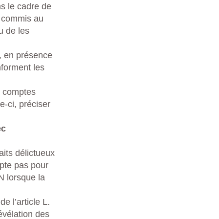
s le cadre de
ux commis au
u de les
s, en présence
informent les
ux comptes
-ci, préciser
ec
its délictueux
pte pas pour
 lorsque la
e l’article L.
évélation des