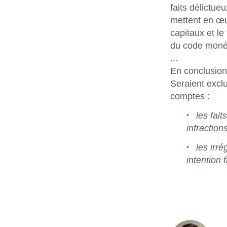
faits délictu
mettent en œuv
capitaux et le
du code monéta
...
En conclusion
Seraient excl
comptes :
les fai
infraction
les irr
intention 