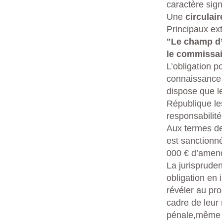
caractère signi
Une
circulair
Principaux ext
"Le champ d’a
le commissa
L’obligation p
connaissance 
dispose que l
République les
responsabilité
Aux termes de 
est sanctionn
000 € d’amen
La jurispruden
obligation en
révéler au pr
cadre de leur 
pénale,même si