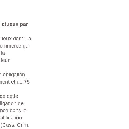
lictueux par
ueux dont il a
 commerce qui
 la
 leur
 obligation
ment et de 75
de cette
ligation de
ance dans le
lification
n (Cass. Crim.