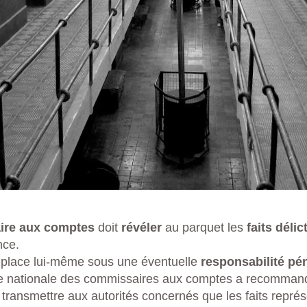
ire aux comptes
doit
révéler
au parquet les
faits déli
nce.
se place lui-même sous une éventuelle
responsabilité pén
 nationale des commissaires aux comptes a recommand
 transmettre aux autorités concernés que les faits repré