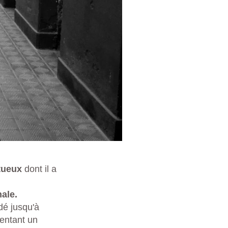
ctueux
dont il a
ale.
é jusqu'à
sentant un