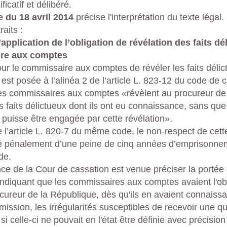
ficatif et délibéré.
e du 18 avril 2014
précise l'interprétation du texte légal.
raits :
pplication de l’obligation de révélation des faits dé
ire aux comptes
our le commissaire aux comptes de révéler les faits délict
est posée à l’alinéa 2 de l’article L. 823-12 du code de
es commissaires aux comptes «révèlent au procureur de
 faits délictueux dont ils ont eu connaissance, sans que
 puisse être engagée par cette révélation».
l’article L. 820-7 du même code, le non-respect de cette
é pénalement d’une peine de cinq années d’emprisonne
de.
ce de la Cour de cassation est venue préciser la portée 
 indiquant que les commissaires aux comptes avaient l'ob
ocureur de la République, dès qu'ils en avaient connaiss
mission, les irrégularités susceptibles de recevoir une qua
 celle-ci ne pouvait en l'état être définie avec précisio