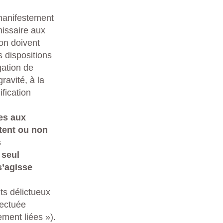
 manifestement
missaire aux
on doivent
 dispositions
gation de
ravité, à la
fication
res aux
itent ou non
s
 seul
s’agisse
its délictueux
fectuée
ement liées »).