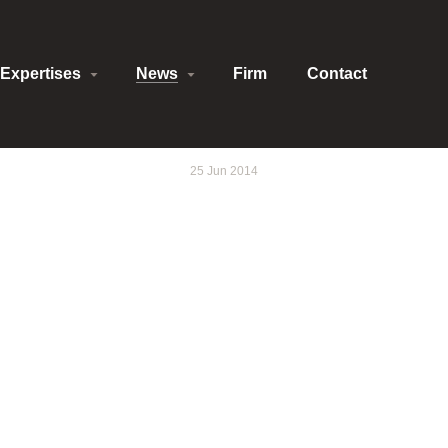
Expertises
News
Firm
Contact
25 Jun 2014
tions concernées par la
élictueux par un comm
comptes