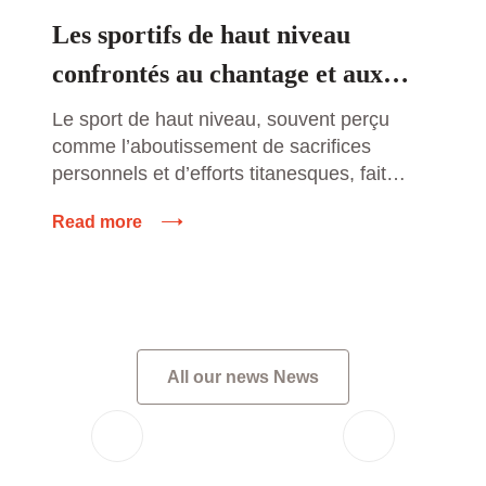
Les sportifs de haut niveau
confrontés au chantage et aux
agressions des parieurs en ligne :
Le sport de haut niveau, souvent perçu
comme l’aboutissement de sacrifices
un fléau grandissant
personnels et d’efforts titanesques, fait
également face à des défis invisibles mais
Read more
redoutables. Parmi ces défis, une
problématique de plus en plus inquiétante
émerge : le chantage et les agressions de
la part de parieurs en ligne. Les athlètes
professionnels, pris dans le tourbillon […]
All our news News