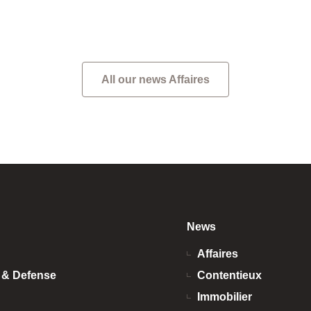
Châteauroux Métropole e
professionnel. Cette
Villes de […]
s plus grandes stars du
]
All our news Affaires
News
Affaires
n & Defense
Contentieux
Immobilier