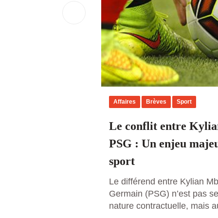
Affaires
Brèves
Sport
Le conflit entre Kyli
PSG : Un enjeu majeu
sport
Le différend entre Kylian Mb
Germain (PSG) n’est pas se
nature contractuelle, mais a
manière dont les droits des 