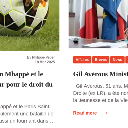
By Philippe Veber
Affaires
Brèves
News
18 Mar 2025
an Mbappé et le
Gil Avérous Minist
r pour le droit du
Gil Avérous, 51 ans, M
Droite (ex LR), a été n
la Jeunesse et de la Vie
appé et le Paris Saint-
gouvernement de Michel
Read more
ulement une bataille de
septembre 2024. L’élu l
ussi un tournant dans la
président de la commun
joueurs et des clubs