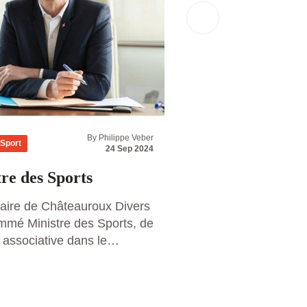
By Philippe Veber
Sport
Affaires
News
Propr
24 Sep 2024
re des Sports
Philippe Veber 
danseurs
aire de Châteauroux Divers
ommé Ministre des Sports, de
Veber Avocats souha
 associative dans le
le 1er prime de DAL
 Barnier ce samedi 21
Denitsa Ikonomova
ocal est également
Christaine Millette q
auté d’agglomération de
Read more