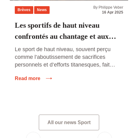
By Philippe Veber
Brèves
News
16 Apr 2025
Les sportifs de haut niveau
confrontés au chantage et aux
agressions des parieurs en ligne :
Le sport de haut niveau, souvent perçu
comme l’aboutissement de sacrifices
un fléau grandissant
personnels et d’efforts titanesques, fait
également face à des défis invisibles mais
Read more
redoutables. Parmi ces défis, une
problématique de plus en plus inquiétante
émerge : le chantage et les agressions de
la part de parieurs en ligne. Les athlètes
professionnels, pris dans le tourbillon […]
All our news Sport