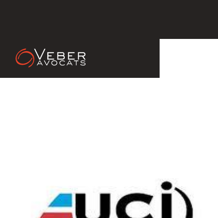
26 Oct 2012
Le cyclisme invente le compétitions
sans classement ! Cherchez l'erreur !