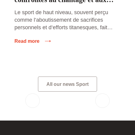
agressions des parieurs en ligne :
Le sport de haut niveau, souvent perçu
comme l’aboutissement de sacrifices
un fléau grandissant
personnels et d’efforts titanesques, fait
également face à des défis invisibles mais
Read more
redoutables. Parmi ces défis, une
problématique de plus en plus inquiétante
émerge : le chantage et les agressions de
la part de parieurs en ligne. Les athlètes
professionnels, pris dans le tourbillon […]
All our news Sport