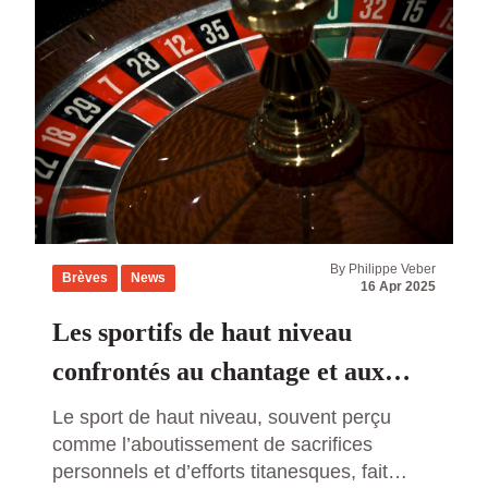
By Philippe Veber
Brèves
News
16 Apr 2025
Les sportifs de haut niveau
confrontés au chantage et aux
agressions des parieurs en ligne :
Le sport de haut niveau, souvent perçu
comme l’aboutissement de sacrifices
un fléau grandissant
personnels et d’efforts titanesques, fait