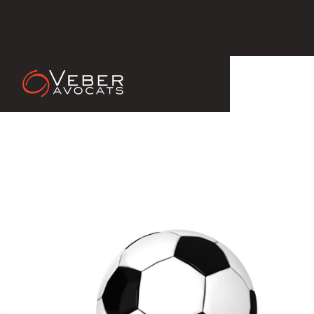
05 Apr 2014
Elaboration d’un registre mondial
des cas de morts subites chez les
joueurs de football