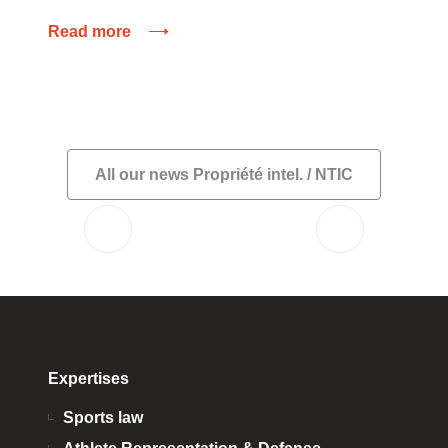
Maxime Dereymaez et Christaine Millette
Read more
que le cabinet conseille.
All our news Propriété intel. / NTIC
Expertises
Sports law