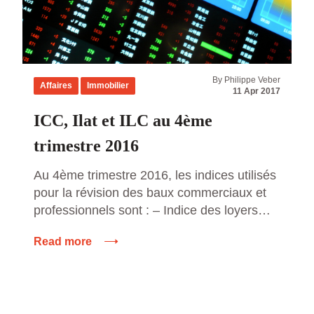
By Philippe Veber
Affaires
Immobilier
11 Apr 2017
ICC, Ilat et ILC au 4ème
trimestre 2016
Au 4ème trimestre 2016, les indices utilisés
pour la révision des baux commerciaux et
professionnels sont : – Indice des loyers
commerciaux (ILC) : 108.91 (+ 0.46 % sur
Read more
un an) – Indice des loyers tertiaires (ILAT) :
108.94 (+ 0.72 % sur un an) – Indice du
coût de la construction (ICC) : 1645 […]