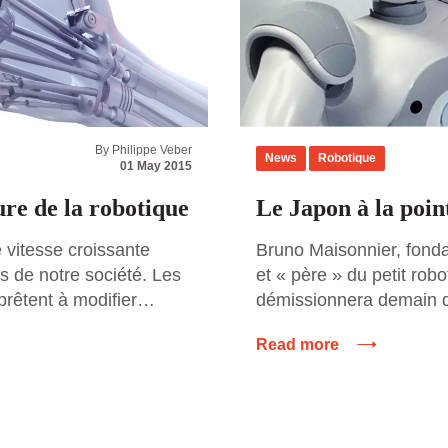
By Philippe Veber
News
Robotique
01 May 2015
ure de la robotique
Le Japon à la poin
 vitesse croissante
Bruno Maisonnier, fond
 de notre société. Les
et « père » du petit ro
rêtent à modifier
démissionnera demain 
aquelle elles
d’après le journal Les 
Read more
 robots journalistes,
annoncé lundi avoir ven
uristes illustrent ce
au japonais SoftBank, 
une raison pour que la
du capital de la start-up
dans les enceintes