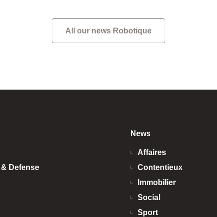
N […]
All our news Robotique
News
Affaires
n & Defense
Contentieux
Immobilier
Social
Sport