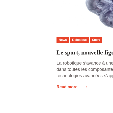
News
Robotique
Sport
Le sport, nouvelle fig
La robotique s’avance à une
dans toutes les composantes
technologies avancées s’app
l’organisation sociale dans l
Read more
s’inscrivent. Robots traders,
robots chirurgiens et robots j
changement. Il n’existe auc
robotique ne s’immisce pas 