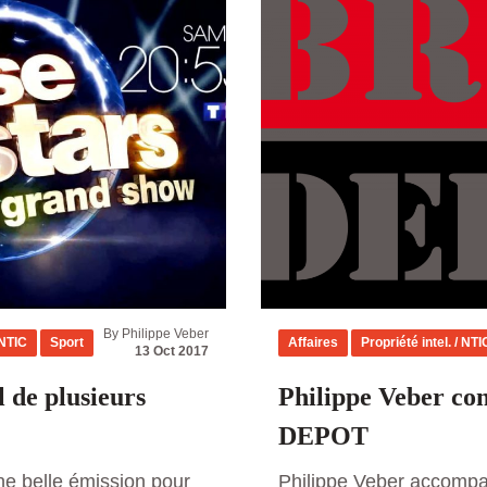
By Philippe Veber
 NTIC
Sport
Affaires
Propriété intel. / NTI
13 Oct 2017
l de plusieurs
Philippe Veber co
DEPOT
ne belle émission pour
Philippe Veber accompa