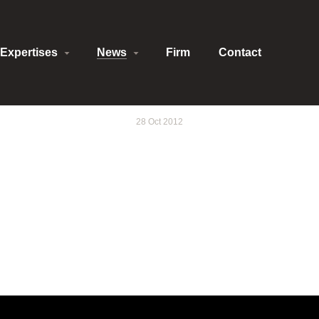
Expertises
News
Firm
Contact
28 Oct 2012
RUDENCE : Internet e
d'auteur