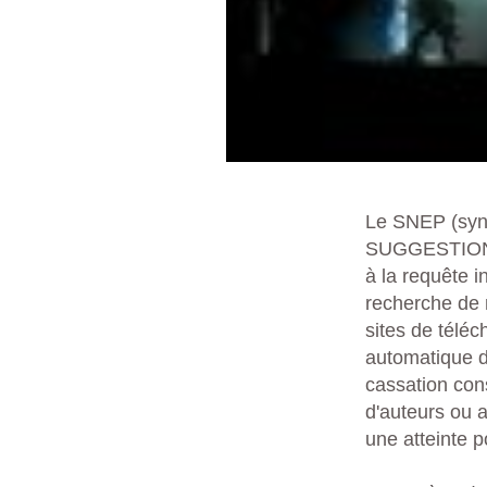
Le SNEP (synd
SUGGESTIONS"
à la requête i
recherche de 
sites de téléc
automatique d
cassation cons
d'auteurs ou a
une atteinte p