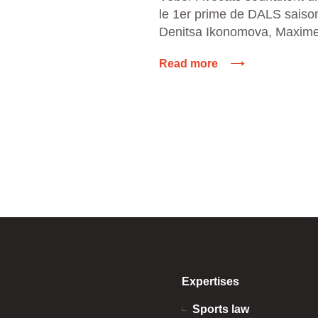
le 1er prime de DALS saison
Denitsa Ikonomova, Maxim
Christaine Millette que le ca
Read more
Expertises
Sports law