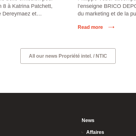
 8 à Katrina Patchett,
l’enseigne BRICO DEPO
e Dereymaez et
du marketing et de la pub
binet conseille.
Read more
All our news Propriété intel. / NTIC
News
Affaires