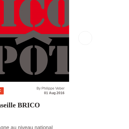
By Philippe Veber
C
News
Propriété intel. /
01 Aug 2016
nseille BRICO
Portéger son o
Comment assurer la 
créations au titre d
gne au niveau national