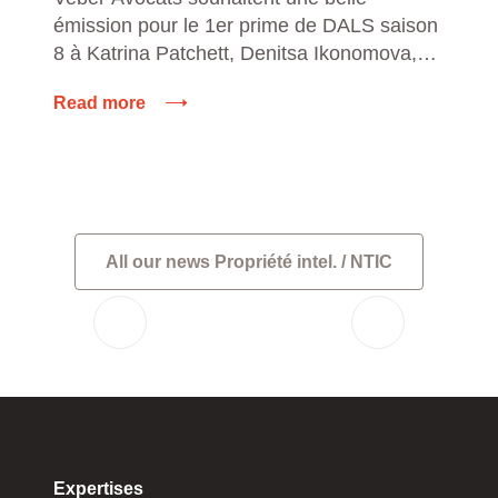
émission pour le 1er prime de DALS saison
8 à Katrina Patchett, Denitsa Ikonomova,
Maxime Dereymaez et Christaine Millette
Read more
que le cabinet conseille.
All our news Propriété intel. / NTIC
Expertises