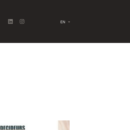
EN
ciés, le
innovantes.