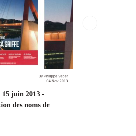
By Philippe Veber
Articles de presse / Interv
04 Nov 2013
5 juin 2013 -
7sur7-24h info 
ution des noms de
2013 - Yohann 
justice
Read more